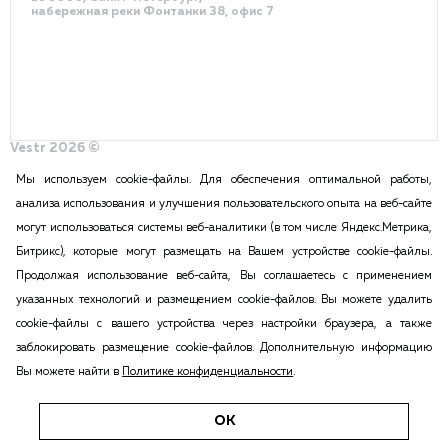
набережная реки Фонтанки 38, офис 7
быть приложены к Договору.
Если Контрагент ИП:
копия свидетельства о регистрации в
Vestr 2026 ©
Политика конфиденциальности
качестве ИП;
Разработка сайта – DDQ
Мы используем cookie-файлы. Для обеспечения оптимальной работы,
выписка из ЕГРИП сроком давности не
анализа использования и улучшения пользовательского опыта на веб-сайте
более 1 месяца;
могут использоваться системы веб-аналитики (в том числе Яндекс.Метрика,
2015-2026 Vestr – КОММЕРЧЕСКАЯ НЕДВИЖИМОСТЬ В САНКТ
Битрикс), которые могут размещать на Вашем устройстве cookie-файлы.
ПЕТЕРБУРГЕ И ЛЕНИНГРАДСКОЙ ОБЛАСТИ
копия паспорта (2,3 стр., регистрация).
Продолжая использование веб-сайта, Вы соглашаетесь с применением
ПОЛИТИКА КОНФИДЕНЦИАЛЬНОСТИ
указанных технологий и размещением cookie-файлов. Вы можете удалить
Вся информация, размещенная на данном сайте, ни при каких
Оставить заявку
cookie-файлы с вашего устройства через настройки браузера, а также
обстоятельствах не может признаваться публичной офертой в соответствии
заблокировать размещение cookie-файлов. Дополнительную информацию
с п.2 ст.437 Гражданского кодекса РФ. Копирование и воспроизведение
Вы можете найти в
Политике конфиденциальности
.
материалов этого сайта возможна только с согласия администрации сайта.
Все ссылки на иностранные валюты приведены исключительно для
удобства восприятия информации п.2 ст.437 ГК РФ.
ОК