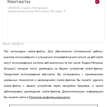
Контакты
190000, Санкт-Петербург,
набережная реки Фонтанки 38, офис 7
Vestr 2026 ©
Политика конфиденциальности
Разработка сайта – DDQ
Мы используем cookie-файлы. Для обеспечения оптимальной работы,
анализа использования и улучшения пользовательского опыта на веб-сайте
могут использоваться системы веб-аналитики (в том числе Яндекс.Метрика,
2015-2026 Vestr – КОММЕРЧЕСКАЯ НЕДВИЖИМОСТЬ В САНКТ
Битрикс), которые могут размещать на Вашем устройстве cookie-файлы.
ПЕТЕРБУРГЕ И ЛЕНИНГРАДСКОЙ ОБЛАСТИ
Продолжая использование веб-сайта, Вы соглашаетесь с применением
ПОЛИТИКА КОНФИДЕНЦИАЛЬНОСТИ
указанных технологий и размещением cookie-файлов. Вы можете удалить
Вся информация, размещенная на данном сайте, ни при каких
cookie-файлы с вашего устройства через настройки браузера, а также
обстоятельствах не может признаваться публичной офертой в соответствии
заблокировать размещение cookie-файлов. Дополнительную информацию
с п.2 ст.437 Гражданского кодекса РФ. Копирование и воспроизведение
Вы можете найти в
Политике конфиденциальности
.
материалов этого сайта возможна только с согласия администрации сайта.
Все ссылки на иностранные валюты приведены исключительно для