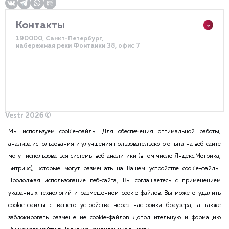
Контакты
190000, Санкт-Петербург,
набережная реки Фонтанки 38, офис 7
Vestr 2026 ©
Политика конфиденциальности
Разработка сайта – DDQ
Мы используем cookie-файлы. Для обеспечения оптимальной работы,
анализа использования и улучшения пользовательского опыта на веб-сайте
могут использоваться системы веб-аналитики (в том числе Яндекс.Метрика,
2015-2026 Vestr – КОММЕРЧЕСКАЯ НЕДВИЖИМОСТЬ В САНКТ
Битрикс), которые могут размещать на Вашем устройстве cookie-файлы.
ПЕТЕРБУРГЕ И ЛЕНИНГРАДСКОЙ ОБЛАСТИ
Продолжая использование веб-сайта, Вы соглашаетесь с применением
ПОЛИТИКА КОНФИДЕНЦИАЛЬНОСТИ
указанных технологий и размещением cookie-файлов. Вы можете удалить
Вся информация, размещенная на данном сайте, ни при каких
cookie-файлы с вашего устройства через настройки браузера, а также
обстоятельствах не может признаваться публичной офертой в соответствии
заблокировать размещение cookie-файлов. Дополнительную информацию
с п.2 ст.437 Гражданского кодекса РФ. Копирование и воспроизведение