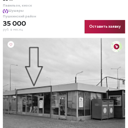
Павильон, киоск
Шушары
Пушкинский район
35 000
Оставить заявку
руб. в месяц