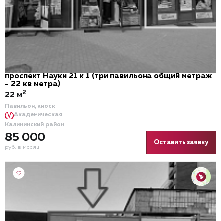
проспект Науки 21 к 1 (три павильона общий метраж
- 22 кв метра)
2
22 м
Павильон, киоск
Академическая
Калининский район
85 000
Оставить заявку
руб. в месяц