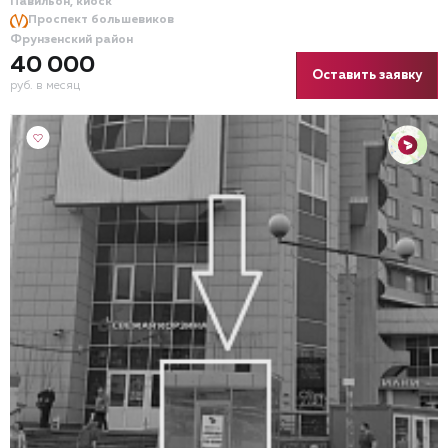
Павильон, киоск
Проспект большевиков
Фрунзенский район
40 000
Оставить заявку
руб. в месяц