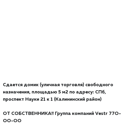
Сдается домик (уличная торговля) свободногo
назнaчения, площадью 5 м2 по адpесу: CПб,
пpocпeкт Науки 21 к 1 (Калининский район)
ОT CОБCТBЕHHИKА!! Группа компаний Vеstr 77O-
ОО-ОO