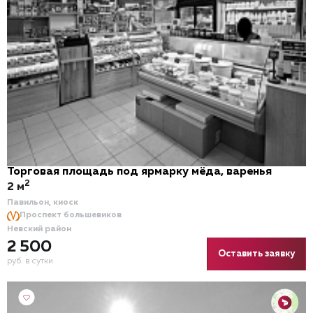
Торговая площадь под ярмарку мёда, варенья
2
2 м
Павильон, киоск
Проспект большевиков
Невский район
2 500
Оставить заявку
руб. в сутки